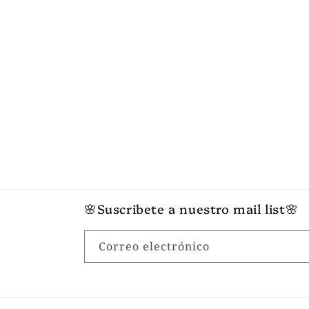
c
i
ó
n
:
🌸Suscribete a nuestro mail list🌸
Correo electrónico