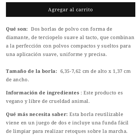
para
para
Soft
Soft
Agregar al carrito
Touch
Touch
Setting
Setting
Qué son:
Dos borlas de polvo con forma de
Powder
Powder
and
and
diamante, de terciopelo suave al tacto, que combinan
Baking
Baking
a la perfección con polvos compactos y sueltos para
Puff
Puff
una aplicación suave, uniforme y precisa.
Duo
Duo
Tamaño de la borla:
6,35-7,62 cm de alto x 1,37 cm
de ancho.
Información de ingredientes
: Este producto es
vegano y libre de crueldad animal.
Qué más necesita saber:
Esta borla reutilizable
viene en un juego de dos e incluye una funda fácil
de limpiar para realizar retoques sobre la marcha.