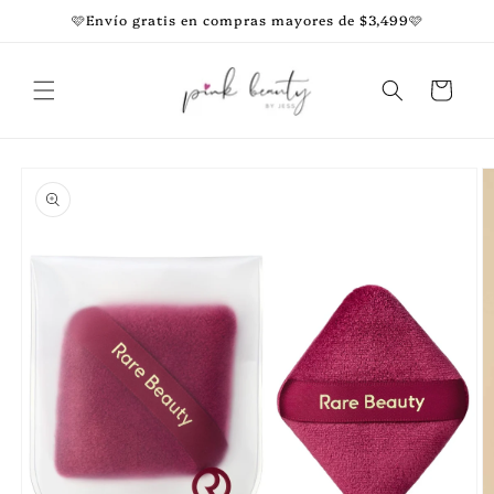
Ir
🩷Envío gratis en compras mayores de $3,499🩷
directamente
al contenido
Carrito
Ir
directamente
a la
información
del producto