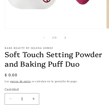
Abrir
Ab
elemento
e
multimedia
m
de
1
/
3
1
2
en
e
RARE BEAUTY BY SELENA GOMEZ
una
u
Soft Touch Setting Powder
ventana
v
modal
m
and Baking Puff Duo
Precio
$ 0.00
habitual
Los
gastos de envío
se calculan en la pantalla de pago.
Cantidad
Reducir
Aumentar
cantidad
cantidad